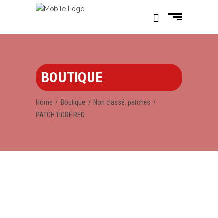
BOUTIQUE
,
Home
/
Boutique
/
Non classé
patches
/
PATCH TIGRE RED