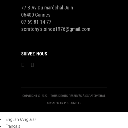
77 B Av Du maréchal Juin
06400 Cannes
07 69 81 14 77
scratchy’s.since1976@gmail.com
SUIVEZ-NOUS
COPYRIGHT © 2022 – TOUS DROITS RÉSERVÉS À SCRATCHYSHAT.
CREATED BY PROCOMS.FR
English
(
Anglais
)
Français