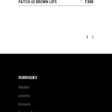
PATCH LV BROWN LIPS
7.50
€
AJOUTER AU PANIER
1
RUBRIQUES
Adultes
patches
Bonnets