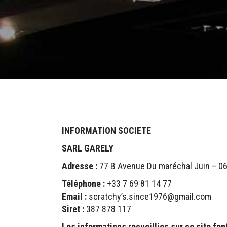
INFORMATION SOCIETE
SARL GARELY
Adresse :
77 B Avenue Du maréchal Juin – 0
T
é
l
é
phone :
+33 7 69 81 14 77
Email :
scratchy’s.since1976@gmail.com
Siret :
387 878 117
Les informations recueillies sur ce site fon