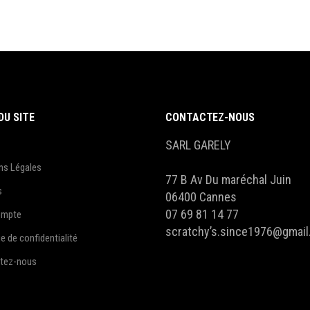
DU SITE
CONTACTEZ-NOUS
SARL GARELY
ns Légales
77 B Av Du maréchal Juin
s
06400 Cannes
07 69 81 14 77
ompte
scratchy’s.since1976@gmai
ue de confidentialité
tez-nous