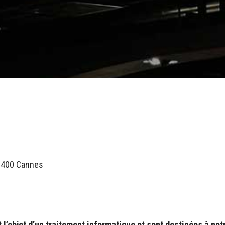
6400 Cannes
t l’objet d’un traitement informatique et sont destinées à not