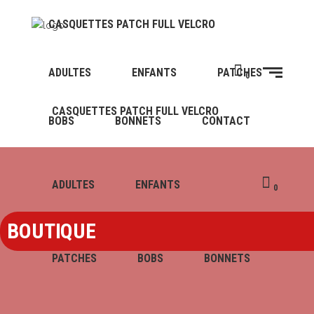
CASQUETTES PATCH FULL VELCRO
ADULTES
ENFANTS
PATCHES
0
CASQUETTES PATCH FULL VELCRO
BOBS
BONNETS
CONTACT
ADULTES
ENFANTS
0
BOUTIQUE
PATCHES
BOBS
BONNETS