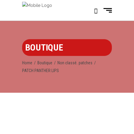
BOUTIQUE
,
Home
/
Boutique
/
Non classé
patches
/
PATCH PANTHER LIPS