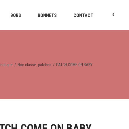
BOBS
BONNETS
CONTACT
0
,
Boutique
/
Non classé
patches
/
PATCH COME ON BABY
TCH COME ON BABY