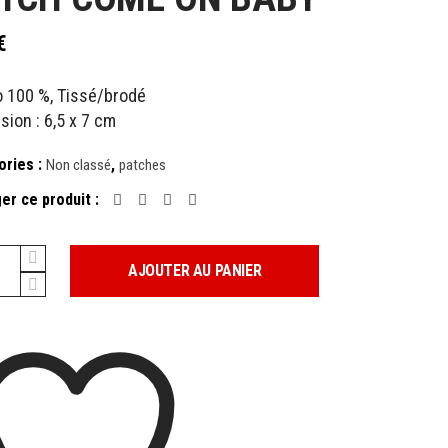
€
o 100 %, Tissé/brodé
ion : 6,5 x 7 cm
ories :
,
Non classé
patches
er ce produit :
AJOUTER AU PANIER
y