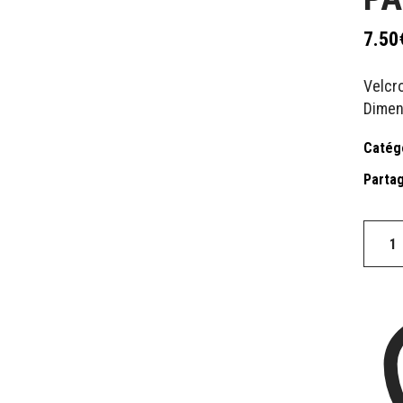
7.50
Velcr
Dimens
Catég
Partag
PATCH
COME
ON
BABY
quantit