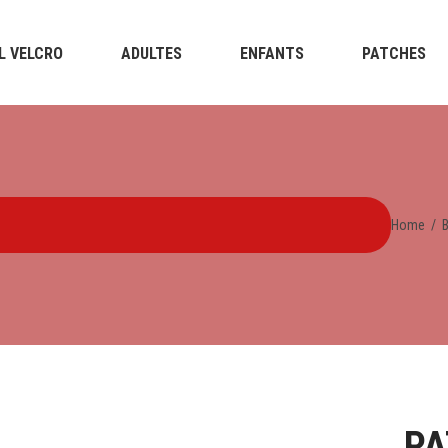
L VELCRO
ADULTES
ENFANTS
PATCHES
Home
/
PA