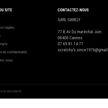
DU SITE
CONTACTEZ-NOUS
SARL GARELY
ns Légales
77 B Av Du maréchal Juin
s
06400 Cannes
07 69 81 14 77
ompte
scratchy’s.since1976@gmai
ue de confidentialité
tez-nous
TED BY PROCOMS.FR