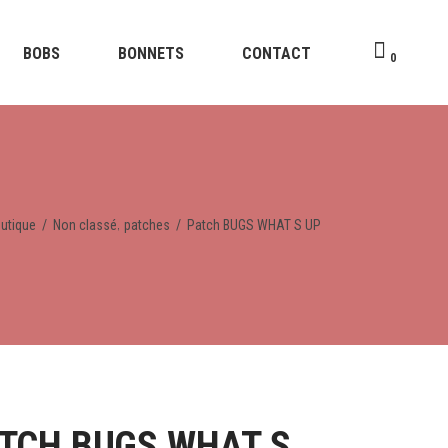
BOBS
BONNETS
CONTACT
0
,
utique
/
Non classé
patches
/
Patch BUGS WHAT S UP
TCH BUGS WHAT S