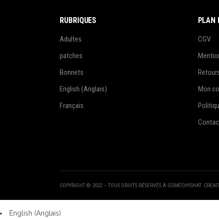
RUBRIQUES
PLAN 
Adultes
CGV
patches
Mentio
Bonnets
Retour
English
(
Anglais
)
Mon c
Français
Politiq
Contac
COPYRIGHT © 2022 – TOUS DROITS RÉSERVÉS À SCRATCHYSHAT. CREA
English
(
Anglais
)