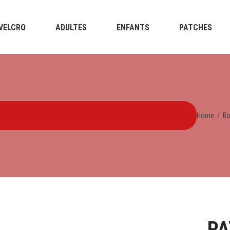
VELCRO
ADULTES
ENFANTS
PATCHES
Home
/
Bo
PA