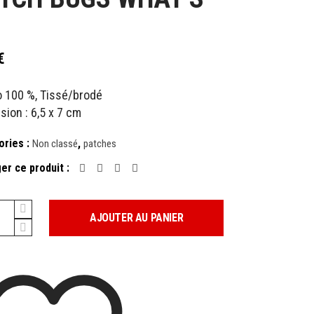
€
o 100 %, Tissé/brodé
ion : 6,5 x 7 cm
ories :
,
Non classé
patches
er ce produit :
AJOUTER AU PANIER
y