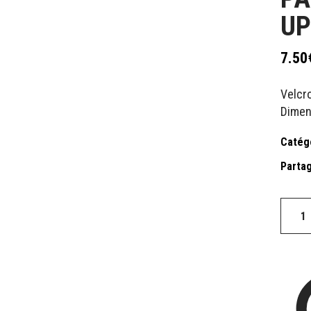
UP
7.50
Velcr
Dimens
Catég
Partag
Patch
BUGS
WHAT
S
UP
quantit