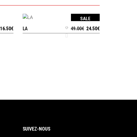
SALE
Le
Le
16.50
€
LA
49.00
€
24.50
€
AJOUTER AU PANIER
prix
prix
initial
actuel
était :
est :
49.00€.
24.50€.
SUIVEZ-NOUS