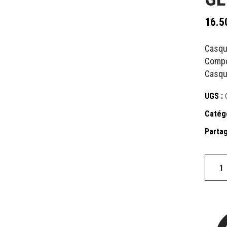
16.5
Casque
Compo
Casque
UGS :
Catég
Partag
Glitter
grey
quantit