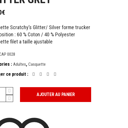
0
€
tte Scratchy’s Glitter/ Silver forme trucker
sition : 60 % Coton / 40 % Polyester
tte filet a taille ajustable
CAP 0028
ories :
,
Adultes
Casquette
er ce produit :
AJOUTER AU PANIER
y