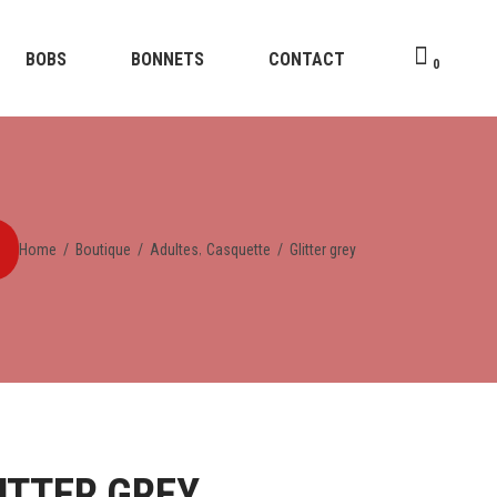
BOBS
BONNETS
CONTACT
0
,
Home
/
Boutique
/
Adultes
Casquette
/
Glitter grey
ITTER GREY