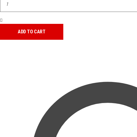
GRENADE
quantity
ADD TO CART