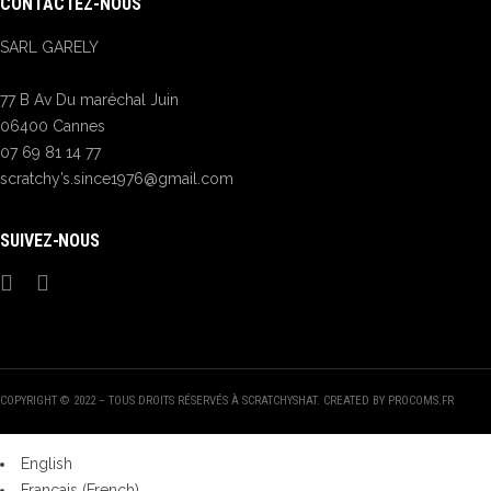
CONTACTEZ-NOUS
SARL GARELY
77 B Av Du maréchal Juin
06400 Cannes
07 69 81 14 77
scratchy’s.since1976@gmail.com
SUIVEZ-NOUS
COPYRIGHT © 2022 – TOUS DROITS RÉSERVÉS À SCRATCHYSHAT. CREATED BY PROCOMS.FR
English
Français
(
French
)