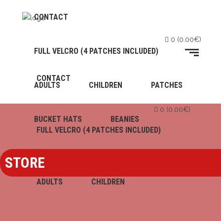
CONTACT
0
(
0.00
€
)
FULL VELCRO (4 PATCHES INCLUDED)
CONTACT
ADULTS
CHILDREN
PATCHES
0
(
0.00
€
)
BUCKET HATS
BEANIES
FULL VELCRO (4 PATCHES INCLUDED)
STORE
ADULTS
CHILDREN