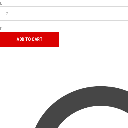
Miracle
Mile
quantity
ADD TO CART