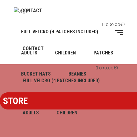
CONTACT
0
(
0.00
€
)
FULL VELCRO (4 PATCHES INCLUDED)
CONTACT
ADULTS
CHILDREN
PATCHES
0
(
0.00
€
)
BUCKET HATS
BEANIES
FULL VELCRO (4 PATCHES INCLUDED)
STORE
ADULTS
CHILDREN