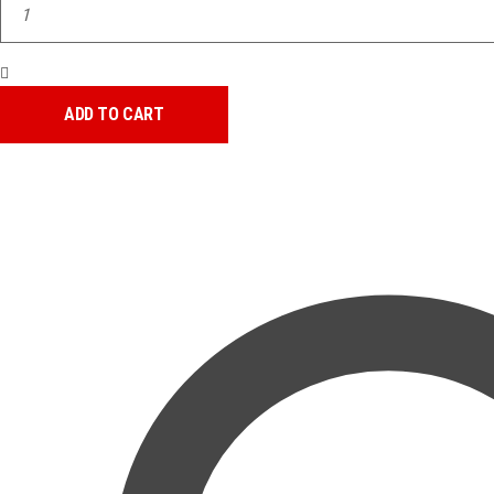
DONALD
SUCKS
quantity
ADD TO CART