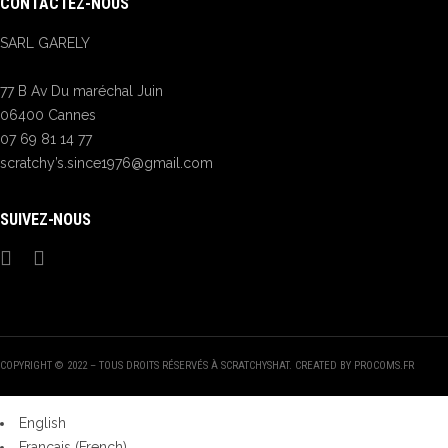
CONTACTEZ-NOUS
SARL GARELY
77 B Av Du maréchal Juin
06400 Cannes
07 69 81 14 77
scratchy’s.since1976@gmail.com
SUIVEZ-NOUS
COPYRIGHT © 2022 – TOUS DROITS RÉSERVÉS À SCRATCHYSHAT. CREATED BY PROCOMS.FR
English
Français
(
French
)