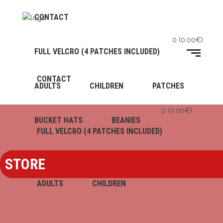
CONTACT
0
(
0.00
€
)
FULL VELCRO (4 PATCHES INCLUDED)
CONTACT
ADULTS
CHILDREN
PATCHES
0
(
0.00
€
)
BUCKET HATS
BEANIES
FULL VELCRO (4 PATCHES INCLUDED)
STORE
ADULTS
CHILDREN