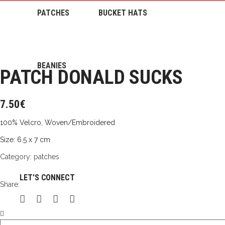
PATCHES
BUCKET HATS
BEANIES
PATCH DONALD SUCKS
7.50
€
100% Velcro, Woven/Embroidered
Size: 6.5 x 7 cm
Category:
patches
LET'S CONNECT
Share:
PATCH