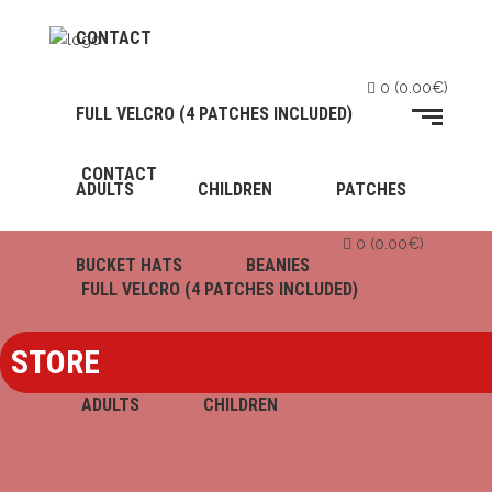
CONTACT
0
(
0.00
€
)
FULL VELCRO (4 PATCHES INCLUDED)
CONTACT
ADULTS
CHILDREN
PATCHES
0
(
0.00
€
)
BUCKET HATS
BEANIES
FULL VELCRO (4 PATCHES INCLUDED)
STORE
ADULTS
CHILDREN