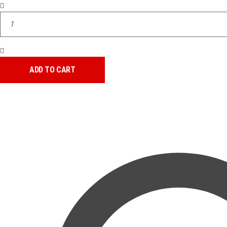
Melrose
quantity
ADD TO CART